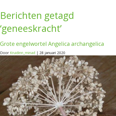
Berichten getagd
‘geneeskracht’
Grote engelwortel Angelica archangelica
Door
Kruidinn_minad
|
28 januari 2020